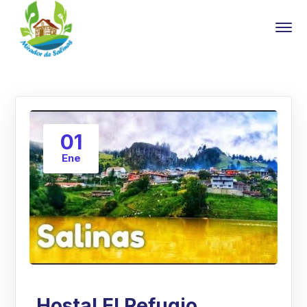
01
Ene
Hostal El Refugio